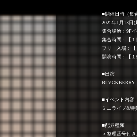
■開催日時（集
2025年1月13日(
集合場所：9F
集合時間：【１部】1
フリー入場：【１部
開演時間：【１部】1
■出演
BLVCKBERRY
■イベント内容
ミニライブ&特
■配券種類
＜整理番号付き