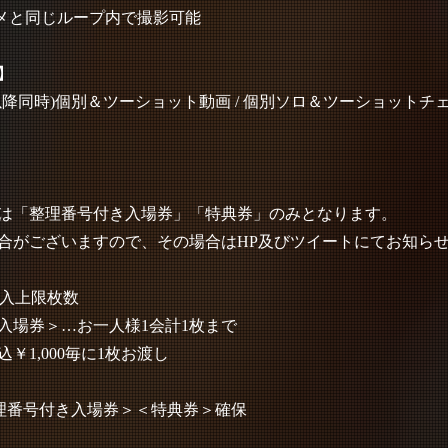
写メと同じループ内で撮影可能
】
降同時)個別＆ツーショット動画 / 個別ソロ＆ツーショットチェキ
は「整理番号付き入場券」「特典券」のみとなります。
合がございますので、その場合はHP及びツイートにてお知ら
購入上限枚数
入場券＞…お一人様1会計1枚まで
￥1,000毎に1枚お渡し
理番号付き入場券＞＜特典券＞確保