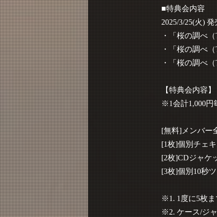
■特典会内容
2025/3/25(火) 
・「桜の調べ（Typ
・「桜の調べ（Typ
・「桜の調べ（Typ
【特典会内容】
※1会計1,00
[無料]メンバ
[1枚]個別チェキ
[2枚]CDジャケ
[3枚]個別10秒ツ
※1. 1度に5
※2. ケース/