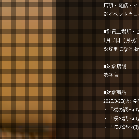
店頭・電話・イ
※イベント当日
■御買上場所・
1月13日（月祝
※変更になる場
■対象店舗
渋谷店
■対象商品
2025/3/25(火) 
・「桜の調べ(Typ
・「桜の調べ(Typ
・「桜の調べ(Typ