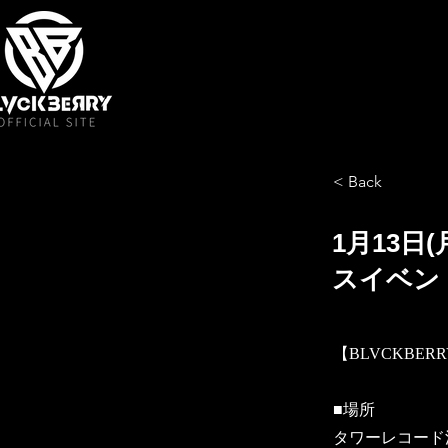
< Back
1月13
スイベン
【BLVCKBE
■場所
タワーレコード