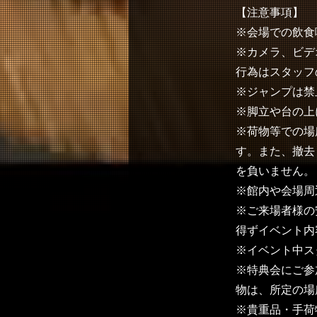
【注意事項】
※会場での飲食
※カメラ、ビデ
行為はスタッフ
※ジャンプは禁
※脚立や台の上
※荷物等での場
す。また、撤去
を負いません。
※館内や会場周
※ご来場者様の
得ずイベント内
※イベント中ス
※特典会にご参
物は、所定の場
※貴重品・手荷