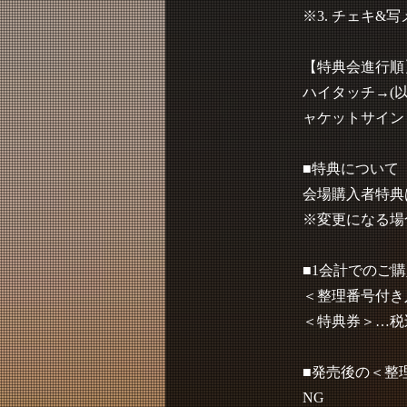
※3. チェキ&
【特典会進行順
ハイタッチ→(以
ャケットサイン
■特典について
会場購入者特典
※変更になる場
■1会計でのご
＜整理番号付き
＜特典券＞…税込
■発売後の＜整
NG