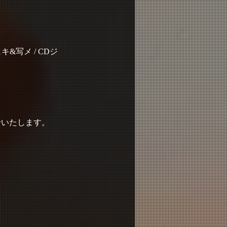
&写メ / CDジ
せいたします。