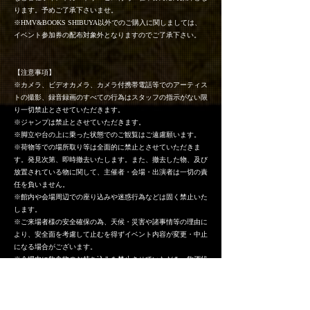
ります。予めご了承下さいませ。
※HMV&BOOKS SHIBUYA以外でのご購入に関しましては、
イベント参加券の配布対象外となりますのでご了承下さい。
【注意事項】
※カメラ、ビデオカメラ、カメラ付携帯電話等でのアーティス
トの撮影、録音録画のすべての行為はスタッフの指示がない限
り一切禁止とさせていただきます。
※ジャンプは禁止とさせていただきます。
※脚立や台の上に乗った状態でのご観覧はご遠慮願います。
※荷物等での場所取り等は全面的に禁止とさせていただきま
す。発見次第、即時撤去いたします。また、撤去した物、及び
放置されている物に関して、主催者・会場・出演者は一切の責
任を負いません。
※館内や会場周辺での座り込みや迷惑行為などは固く禁止いた
します。
※ご来場者様の安全確保の為、天候・災害や諸事情等の理由に
より、安全面を考慮して止むを得ずイベント内容が変更・中止
になる場合がございます。
※会場内に飲食物のお持ち込みを禁止させていただき、飲酒状
態のお客様のご参加を固く禁止させていただきます。
※イベント中スタッフがお客様の肩や腕に触れて誘導する場合
がございます。
※特典会にご参加の際は、手荷物置き場を設置させていただく