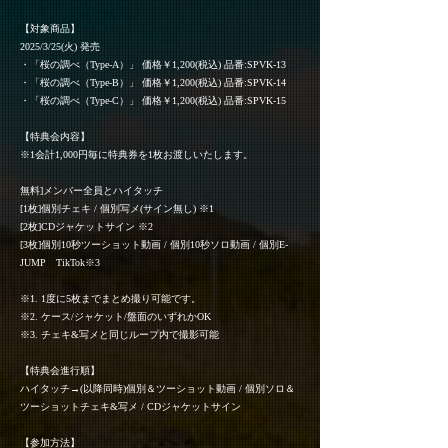
【対象商品】
2025/3/25(火) 発売
・「桜の調べ（Type-A）」 価格￥1,200(税込) 品番:SPVK-13
・「桜の調べ（Type-B）」 価格￥1,200(税込) 品番:SPVK-14
・「桜の調べ（Type-C）」 価格￥1,200(税込) 品番:SPVK-15
【特典会内容】
※1会計1,000円毎に特典券を1枚お渡しいたします。
無料]メンバー全員とハイタッチ
[1枚]個別チェキ / 個別写メ(サイン無し) ※1
[2枚]CDジャケットサイン ※2
[3枚]個別10秒ツーショット動画 / 個別10秒ソロ動画 / 個別E-
JUMP TikTok※3
※1. 1度に5枚までまとめ撮り可能です。
※2. ケース/ジャケット/盤面のいずれかOK
※3. チェキ&写メと同じループ内で撮影可能
【特典会進行順】
ハイタッチ→(以降同時)個別＆ツーショット動画 / 個別ソロ＆
ツーショットチェキ&写メ / CDジャケットサイン
【参加方法】