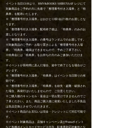
イベント当日13:00より、HMV&BOOKS SHIBUYA 6F レジにて
対象商品をご予約の方に先着で「整理番号付き入場券」と「特
典券」を配布いたします。
※「整理番号付き入場券」はおひとり様1会計1枚のお渡しとな
ります。
※「整理番号付き入場券」配布終了後は、「特典券」のみのお
渡しとなります。
※「整理番号付き入場券」の番号はランダムでのお渡しです。
※対象商品のご予約・お取り置きによる「整理番号付き入場
券」「特典券」確保はできませんので、予めご了承下さい。
※特典会には「特典券」をお持ちの方のみご参加いただけま
す。
※イベントが長時間に及んだ場合、途中で終了となる場合がご
ざいます。
※「整理番号付き入場券」「特典券」はイベント当日限りの有
効です。
※「整理番号付き入場券」「特典券」を紛失・盗難・破損され
た場合、再発行はいたしませんので、ご注意ください。
※ご購入後のキャンセル・返金は一切お受けできませんのでご
了承ください。また、商品ご購入後に発覚いたしました不良品
は良品交換とさせていただきます。
※イベント商品のお支払いは現金・クレジットにて対応可能で
す。
※イベント対象商品は、店舗キャンペーン及びPontaポイント
など各種ポイントカードサービス付与・駐車券対応対象外とな