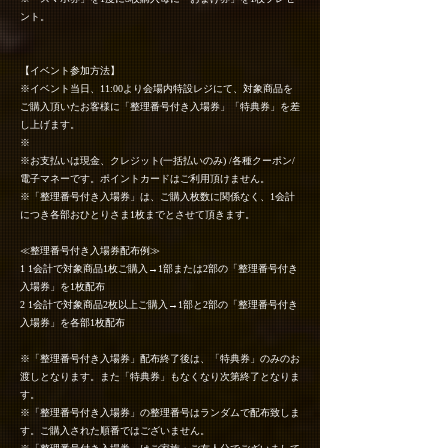
ント。
【イベント参加方法】
※イベント当日、11:00より会場内特設レジにて、対象商品を
ご購入頂いたお客様に「整理番号付き入場券」「特典券」を差
し上げます。
※
※お支払いは現金、クレジット(一括払いのみ) /各種クーポン/
電子マネーです。ポイントカードはご利用頂けません。
※「整理番号付き入場券」は、ご購入枚数に関係なく、1会計
につき各部おひとりさま1枚までとさせて頂きます。
≪整理番号付き入場券配布例≫
1 1会計で対象商品1枚ご購入→1部または2部の「整理番号付き
入場券」を1枚配布
2 1会計で対象商品2枚以上ご購入→1部と2部の「整理番号付き
入場券」を各部1枚配布
※「整理番号付き入場券」配布終了後は、「特典券」のみのお
渡しとなります。また「特典券」もなくなり次第終了となりま
す。
※「整理番号付き入場券」の整理番号はランダムで配布致しま
す。ご購入された順番ではございません。