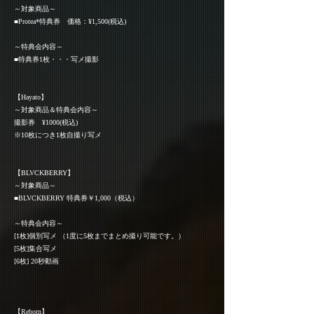
～対象商品～
■Protea*特典券 価格：¥1,500(税込)
～特典会内容～
■特典券1枚・・・写メ撮影
【Hayato】
～対象商品＆特典会内容～
撮影券 ¥1000(税込)
※10枚につき1枚自撮り写メ
【BLVCKBERRY】
～対象商品～
■BLVCKBERRY 特典券￥1,000（税込）
～特典会内容～
[1枚]個別写メ （1度に5枚までまとめ撮り可能です。）
[5枚]集合写メ
[6枚] 20秒動画
【Reborn】