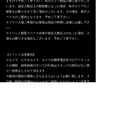
ますので予めご了承下さい。前方エリア観覧人数に限りがござ
います。規定人数以上の観覧数になった場合、前方エリアのご
観覧をお断りさせて頂く場合がございます。その場合、後方ス
ペースのご案内となります。予めご了承下さい。
※フリー入場ご希望のお客様は指定の時間に会場にお越し下さ
い。
※イベント観覧スペース自体が規定人数以上のなった場合、入
場をお断りする場合もございます。予めご了承下さい。
【イベント注意事項】
※カメラ、ビデオカメラ、カメラ付携帯電話等でのアーティス
トの撮影、録音録画のすべての行為はスタッフの指示がない限
り一切禁止とさせて頂きます。
※館内の階段や通路に立ち止まらないようお願い致します。そ
の他、館内の店舗やイベントのご迷惑にならないようご注意下
さい。
※飲酒行為や泥酔状態でのご参加は禁止させて頂きます。
※ライブ中のコールや声援禁止とさせて頂きます。
※施設内は、イベントに参加されないお客様も多数おられま
す。どうぞご留意願います。
※施設内での座り込みや迷惑行為などは固く禁止致します。
※通行のためのスペース確保にご協力下さい。
※ジャンプは禁止とさせて頂きます。
※脚立や台、座席の上に乗った状態でのご観覧はご遠慮願いま