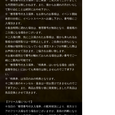
※「整理番号付き入場券」はご家族・ご友人分でございまして
も代理発行は致しかねます。また、後からお連れの方がいらし
て割り込むことは絶対におやめ下さい。
※「整理番号付き入場券」をお持ちのお客様は、イベント開始
各部15分前に、イベントスペースへお越し下さい。番号順にご
入場頂きます。
※集合時間に遅れた場合は、整理番号が無効となり、最後尾の
ご入場になる場合がございます。
※ご入場の際、先にご入場されたお客様は、後から来られるお
客様分の場所取りは一切禁止とします。ご自身がお持ちになっ
た荷物が場所取りになっていると運営スタッフが判断した際は
お声掛けさせて頂きます。ご協力をお願い致します。
※お連れ様同士で番号が離れておられる場合は遅い番号でご一
緒にご案内が可能です。
※「整理番号付き入場券」「特典券」はいかなる場合（紛失・
盗難等含む）においても再発行は致しませんのでご了承下さ
い。
※「特典券」は当日のみの特典となります。
※ご購入後のキャンセル・返金は一切お受けできませんのでご
了承下さい。また、商品お受取り後に発覚致しました不良品は
良品交換とさせて頂きます。
【フリー入場について】
※当日の「整理番号付き入場券」の配布状況により、前方エリ
アのフリー入場を行う場合がございますが、直前の判断になり