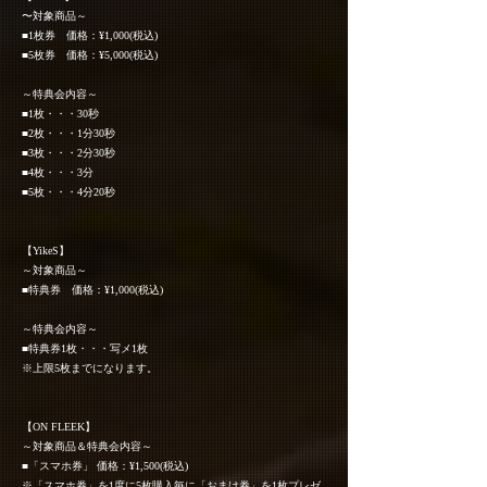
〜対象商品～
■1枚券 価格：¥1,000(税込)
■5枚券 価格：¥5,000(税込)
～特典会内容～
■1枚・・・30秒
■2枚・・・1分30秒
■3枚・・・2分30秒
■4枚・・・3分
■5枚・・・4分20秒
【YikeS】
～対象商品～
■特典券 価格：¥1,000(税込)
～特典会内容～
■特典券1枚・・・写メ1枚
※上限5枚までになります。
【ON FLEEK】
～対象商品＆特典会内容～
■「スマホ券」 価格：¥1,500(税込)
※「スマホ券」を1度に5枚購入毎に「おまけ券」を1枚プレゼ