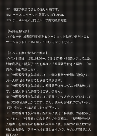
※1. 1度に5枚までまとめ撮り可能です。
※2. ケース/ジャケット/盤面のいずれかOK
※3. チェキ&写メと同じループ内で撮影可能
【特典会進行順】
ハイタッチ→(以降同時)個別＆ツーショット動画 / 個別ソロ＆
ツーショットチェキ&写メ / CDジャケットサイン
【イベント参加方法のご案内】
イベント当日、1部は14:00〜、2部は17:45〜B2階レジにて上記
対象商品をご購入頂いたお客様に「整理番号付き入場券」「特
典券」を配布致します。
※「整理番号付き入場券」は、ご購入枚数や金額に関係なく、
お一人様1会計1枚までとさせて頂きます。
※「整理番号付き入場券」の整理番号はランダムで配布致しま
す。ご購入された順番ではございません。
※「整理番号付き入場券」はご家族・ご友人分でございまして
も代理発行は致しかねます。また、後からお連れの方がいらし
て割り込むことは絶対におやめ下さい。
※「整理番号付き入場券」配布終了後は「特典券」のみ配布と
なります。「特典券」のみお持ちのお客様は、「整理番号付き
入場券」をお持ちのお客様の入場終了後、会場の収容人数に余
裕がある場合、フリー入場を致しますので、そのお時間でご入
場下さい。