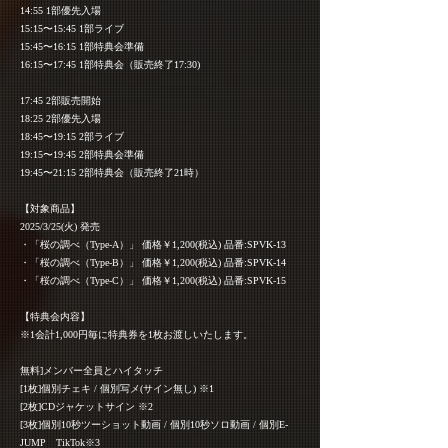
14:55 1部優先入場
15:15〜15:45 1部ライブ
15:45〜16:15 1部特典会準備
16:15〜17:45 1部特典会（販売終了17:30)
17:45 2部販売開始
18:25 2部優先入場
18:45〜19:15 2部ライブ
19:15〜19:45 2部特典会準備
19:45〜21:15 2部特典会（販売終了21時）
【対象商品】
2025/3/25(火) 発売
・「桜の調べ（Type-A）」 価格￥1,200(税込) 品番:SPVK-13
・「桜の調べ（Type-B）」 価格￥1,200(税込) 品番:SPVK-14
・「桜の調べ（Type-C）」 価格￥1,200(税込) 品番:SPVK-15
【特典会内容】
※1会計1,000円毎に特典券を1枚お渡しいたします。
無料]メンバー全員とハイタッチ
[1枚]個別チェキ / 個別写メ(サイン無し) ※1
[2枚]CDジャケットサイン ※2
[3枚]個別10秒ツーショット動画 / 個別10秒ソロ動画 / 個別E-
JUMP TikTok※3