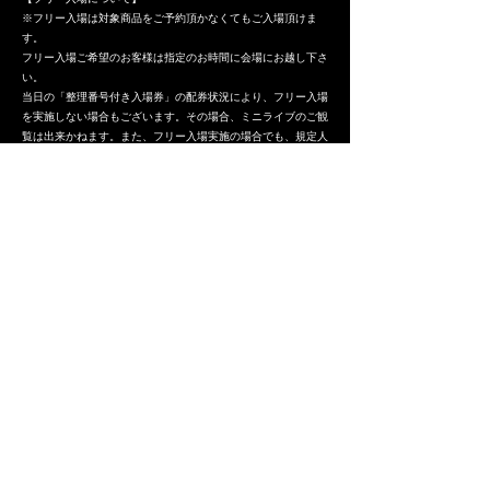
※フリー入場は対象商品をご予約頂かなくてもご入場頂けま
す。
フリー入場ご希望のお客様は指定のお時間に会場にお越し下さ
い。
当日の「整理番号付き入場券」の配券状況により、フリー入場
を実施しない場合もございます。その場合、ミニライブのご観
覧は出来かねます。また、フリー入場実施の場合でも、規定人
数以上のお客様がお越しになった場合、入場規制をさせて頂き
ます。
【イベント注意事項】
※天候・災害や諸事情により等の理由により、当日のイベント
がやむをえず中止になる場合がございます。
※会場までの交通費、宿泊費はお客様のご負担となります。万
が一、イベントが中止になった場合でも変わりはございませ
ん。
※館内での座り込みや営業店舗への迷惑行為などは固く禁止致
します。
※会場周辺では騒がないで下さい。イベント中止の原因となり
ます。
※ジャンプ、通路へのはみ出しは禁止とさせて頂きます。
※徹夜行為は禁止とさせて頂きます。
※シートや荷物等での場所取り等は全面的に禁止とさせて頂き
ます。発見次第、即時撤去致します。また、撤去した物、及び