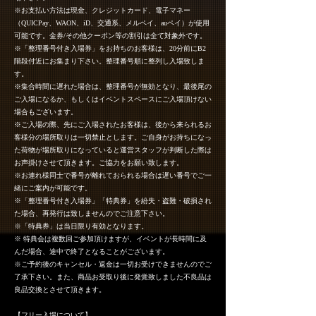
※お支払い方法は現金、クレジットカード、電子マネー
（QUICPay、WAON、iD、交通系、メルペイ、auペイ）が使用
可能です。金券/その他クーポン等の割引は全て対象外です。
※「整理番号付き入場券」をお持ちのお客様は、20分前にB2
階段付近にお集まり下さい。整理番号順に整列し入場致しま
す。
※集合時間に遅れた場合は、整理番号が無効となり、最後尾の
ご入場になるか、もしくはイベントスペースにご入場頂けない
場合もございます。
※ご入場の際、先にご入場されたお客様は、後から来られるお
客様分の場所取りは一切禁止とします。ご自身がお持ちになっ
た荷物が場所取りになっていると運営スタッフが判断した際は
お声掛けさせて頂きます。ご協力をお願い致します。
※お連れ様同士で番号が離れておられる場合は遅い番号でご一
緒にご案内が可能です。
※「整理番号付き入場券」「特典券」を紛失・盗難・破損され
た場合、再発行は致しませんのでご注意下さい。
※「特典券」は当日限り有効となります。
※ 特典会は複数回ご参加頂けますが、イベントが長時間に及
んだ場合、途中で終了となることがございます。
※ご予約後のキャンセル・返金は一切お受けできませんのでご
了承下さい。また、商品お受取り後に発覚致しました不良品は
良品交換とさせて頂きます。
【フリー入場について】