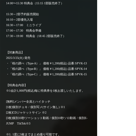
14:00〜15:30 特典会（15:15 1部販売終了）
15:30～2部予約販売開始
16:10～2部優先入場
16:30～17:00 ミニライブ
17:00～17:30 特典会準備
17:30～19:00 特典会（18:45 2部販売終了）
【対象商品】
2025/3/25(火) 発売
・「桜の調べ（Type-A）」 価格￥1,200(税込) 品番:SPVK-13
・「桜の調べ（Type-B）」 価格￥1,200(税込) 品番:SPVK-14
・「桜の調べ（Type-C）」 価格￥1,200(税込) 品番:SPVK-15
【特典会内容】
※1会計1,000円(税込)毎に特典券を1枚お渡しいたします。
[無料]メンバー全員とハイタッチ
[1枚]個別チェキ / 個別写メ(サイン無し) ※1
[2枚]CDジャケットサイン ※2
[3枚]個別10秒ツーショット動画 / 個別10秒ソロ動画 / 個別E-
JUMP TikTok※3
※1. 1度に5枚までまとめ撮り可能です。