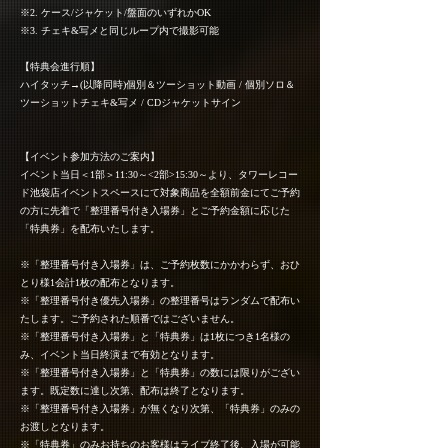
※2. ケース/ジャケット/盤面のいずれかOK
※3. チェキ&写メと同じループ内で撮影可能
【特典会進行順】
ハイタッチ→(以降同時)個別＆ツーショット動画 / 個別ソロ＆
ツーショットチェキ&写メ / CDジャケットサイン
【イベント参加方法のご案内】
イベント当日＜1部＞11:30～<2部>15:30～より、タワーレコー
ド池袋店イベントスペースにて対象商品を全額前金にてご予約
の方に先着で「整理番号付き入場券」とご予約金額に応じた
「特典券」を配布いたします。
※「整理番号付き入場券」は、ご予約枚数にかかわらず、おひ
とり様1会計1枚の配布となります。
※「整理番号付き優先入場券」の整理番号はランダムで配布い
たします。ご予約された順番ではございません。
※「整理番号付き入場券」と「特典券」は1枚につき1名様の
み、イベント当日終演まで有効となります。
※「整理番号付き入場券」と「特典券」の数には限りがござい
ます。既定数に達し次第、配布は終了となります。
※「整理番号付き入場券」が無くなり次第、「特典券」のみの
お渡しとなります。
※「特典券」のみお持ちのお客様はライブ終了後、入場が可能