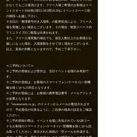
かなくてもご入場頂けます。フリー入場ご希望のお客様はイベ
ントスタート10分前(1部12:50/2部16:20)にイベントスペース前
の階段へお越し下さい。
※当日の「整理番号付き入場券」の配券状況により、フリー入
場を実施しない場合もございます。その場合、観覧スペース内
でミニライブのご観覧は出来かねます。
また、フリー入場実施の場合でも、規定人数以上のお客様がお
越しになった場合、入場規制をさせて頂く場合がございます。
以上、直前の判断となりますので、予めご了承下さい。
≪ご予約について≫
※ご予約の登録および受付は、当日イベント会場のみ有効で
す。
※ご予約の登録は、お客様のスマートフォン/ケータイ(一部機
種を除く)からの対応となります。
※ご予約の登録には、お客様の携帯電話番号・メールアドレス
が必要となります。
※『towerrecords.co.jp』のドメインからメールが配信されます
ので、予め受信が出来るように、ご自身の端末の設定をご確認
ください。
※ご予約登録の際は、イベント会場に告知されているQRコー
ドをお客様のスマートフォン/ケータイ(一部機種を除く)から読
み取ってください。表示された画面の「空メールを作成する」