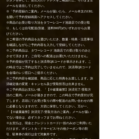
ボタンを押して、差出人のアドレスをご確認の上、そのまま空
メールを送信してください。
※「予約登録のご案内」メールが届いたら、メール本文のURL
を開いて予約登録画面へアクセスしてください。
※商品のお受け取り方法をタワーレコード池袋店での受け取
り、もしくは自宅配送(別途、送料900円)のいずれかからお選
びください。
※ご希望の予約商品をお選びいただき、数量・特典・注意事項
を確認しながらご予約内容を入力して登録してください。
※ご予約商品は、タワーレコード 池袋店での受け取りのみと
させて頂きます。ご自宅への配送はお選びいただけません。
※予約登録が完了すると決済用QRコードが表示されます。こ
の時点ではご予約は完了していませんので、決済用QRコード
を会場のレジ窓口へご提示ください。
※ご予約内容を確認後、商品に応じた特典をお渡しします。決
済確定後の変更・キャンセル及び受取拒否は出来ません。
※ご予約商品お支払い後、「【※破棄厳禁】決済完了/受取方
法のご案内」メールが届きますので、この時点で予約受付が完
了します。店頭にてお受け取りの際や配送のお問い合わせの際
に必要となりますので、大切に保管してください。万が一、
「【※破棄厳禁】決済完了/受取方法のご案内」メールが届い
てない場合は、必ずスタッフまでお尋ねください。
※お支払は、現金とクレジットカード(一括のみ)がご利用いた
だけます。ポイントカ－ドサービス/その他クーポン等の割
引、駐車券の発行は全て対象外です。