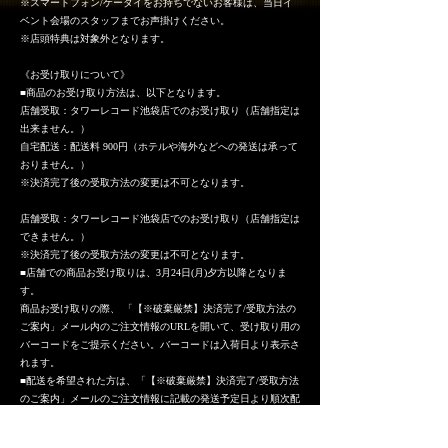
※スマートフォン/ケータイをお持ちでないお客様は、当日イ
ベント会場のスタッフまでお声掛けください。
※店頭特典は対象外となります。
《お受け取りについて》
■商品のお受け取り方法は、以下となります。
店舗受取：タワーレコード池袋店でのお受け取り（店舗指定は
出来ません。）
自宅配送：配送料 900円（ホテルや海外などへの発送は承って
おりません。）
※決済完了後の受取方法の変更は不可となります。
店舗受取：タワーレコード池袋店でのお受け取り（店舗指定は
できません。）
※決済完了後の受取方法の変更は不可となります。
■店舗での商品お受け取りは、3月24日(月)夕方以降となりま
す。
商品お受け取りの際、 「【※破棄厳禁】決済完了/受取方法の
ご案内」メール内のご注文情報のURLを開いて、受け取り用の
バーコードをご提示ください。バーコードは入荷日より表示さ
れます。
■配送を希望された方は、「【※破棄厳禁】決済完了/受取方法
のご案内」メールのご注文情報に記載の発送予定日より順次配
送いたします。
■商品のお取り置き期間は発売日から4週間となり、4月22日