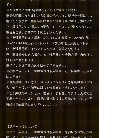
です。
※整理番号に関するお問い合わせはご遠慮ください。
※集合時間になりましたら係員の指示に従い整理番号順にご入
場いただきます。集合時間に遅れた場合は整理番号が無効とな
り、最後尾のご入場になる場合、もしくはご入場いただけない
場合もございますので予めご了承ください。
※「整理番号付き入場券」をお持ちのお客様は、20分前(1部
12:40/2部16:10)にイベントスペース前の階段にお集まり下さ
い。整理番号順にイベントスペースに入場となります。
※「整理番号付き入場券」と「特典券」を紛失の際、再発行の
対応は出来かねます。
※イベント終了後の返金は一切できません。
※小学生以上から「整理番号付き入場券」と「特典券」が必要
になります。
※お会計時、値引きクーポンやポイント値引きを使用される場
合、値引き後のお値段に対して特典券をお渡しいたします。
※ご予約後のキャンセル・返金は一切お受けできませんのでご
了承ください。また、商品お引き取り後に発覚いたしました不
良品は良品交換とさせていただきます。
【フリー入場について】
※フリー入場は、「整理番号付き入場券」をお持ちの方が入場
後、イベントスペースに空きがある場合のみ、商品をご予約頂