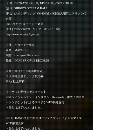
[日時] 2022年12月23日(金) OPEN17:00／START18:00
[会場] SHIBUYA STREAM HALL
[料金] (スタンディング)￥6,600(込) ※別途入場時にドリンク代
必要
[問い合わせ] キョードー東京
[TEL]
0570-550-799
（平日11：00～18：00）
http://www.kyodotokyo.com/
主催・キョードー東京
企画・MAVERICK
制作・com agent/little oasis
後援・DANGER CRUE RECORDS
※当日券は￥7,150(消費税込)
※入場時別途ドリンク代必要
※4才以上有料
【チケット受付スケジュール】
◎オフィシャルオンラインサロン「Resonants」優先予約※ロ
ーソンチケットによるスマチケWEB抽選受付
・受付は終了いたしました。
◎ID-S BASIC先行予約※ローソンチケットによるスマチケ
WEB抽選受付
・受付は終了いたしました。