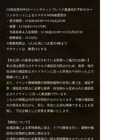
◎[現在受付中]ローソンチケットプレリク最速先行予約※ロー
ソンチケットによるスマチケWEB抽選受付
・受付期間：11/9(水)18:00〜11/15(火)23:00
・抽選：11/16(水)〜11/17(木)
・当落発表＆入金期間：11/18(金)15:00〜11/21(月)23:59
・枚数確定：11/22(火)
※枚数制限は、1人1公演につき最大4枚まで
※チケットは、数受けとする
【本公演への参加を検討されている皆様へご協力のお願い】
本公演は新型コロナウイルス感染拡大防止のため、政府・地方
自治体の感染防止ガイドラインに沿った対策を十分行った上で
開催いたします。
また、イベント開催制限の段階的緩和の目安に基づき、感染予
防・感染拡大防止に必要な政府・自治体から定められた感染防
止ガイドライン に沿った動員数で行います。
こちらの情報は10月26日現在のものとなります。今後の感染拡
大の状況を見ながら、安心、安全に公演を開催できることを目
指し、下記を軸とした対策を実施いたします。
【換気について】
会場設備による常時換気に加え、ドアの開放を行い、建物や施
設内の定期的な換気に努めます。
公演中は換気のため客席扉の一部を常時開放させていただきま