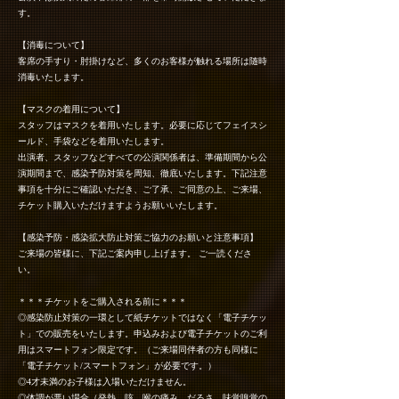
す。
【消毒について】
客席の手すり・肘掛けなど、多くのお客様が触れる場所は随時
消毒いたします。
【マスクの着用について】
スタッフはマスクを着用いたします。必要に応じてフェイスシ
ールド、手袋などを着用いたします。
出演者、スタッフなどすべての公演関係者は、準備期間から公
演期間まで、感染予防対策を周知、徹底いたします。下記注意
事項を十分にご確認いただき、ご了承、ご同意の上、ご来場、
チケット購入いただけますようお願いいたします。
【感染予防・感染拡大防止対策ご協力のお願いと注意事項】
ご来場の皆様に、下記ご案内申し上げます。 ご一読くださ
い。
＊＊＊チケットをご購入される前に＊＊＊
◎感染防止対策の一環として紙チケットではなく「電子チケッ
ト」での販売をいたします。申込みおよび電子チケットのご利
用はスマートフォン限定です。（ご来場同伴者の方も同様に
「電子チケット/スマートフォン」が必要です。）
◎4才未満のお子様は入場いただけません。
◎体調が悪い場合（発熱、咳、喉の痛み、だるさ、味覚嗅覚の