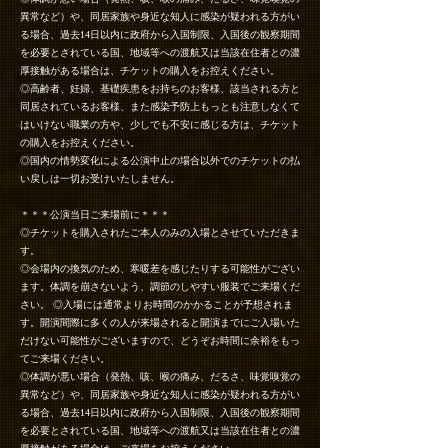
異常など）や、同居家族や身近な知人に感染が疑われる方がい
る場合、過去14日以内に政府から入国制限、入国後の観察期間
を必要とされている国、地域等への渡航又は当該在住者との濃
厚接触がある場合は、チケットの購入をお控えください。
◎高齢者、妊婦、基礎疾患をお持ちのお客様、該当される方と
同居されているお客様、また感染予防上もっとも注意しなくて
はいけない職業の方や、少しでも不安に感じる方は、チケット
の購入をお控えください。
◎国内の情勢変化による公演中止の場合以外でのチケットの払
い戻しは一切お受けいたしません。
＊＊＊公演当日ご来場前に＊＊＊
◎チケットを購入されたご本人のみの入場とさせていただきま
す。
◎会場内の換気のため、寒暖差を感じたりする可能性がござい
ます。体調を崩さないよう、調節のしやすい服装でご来場くだ
さい。 ◎入場には通常よりお時間のかかることが予想されま
す。開演間際に多くの人が来場されると開演までにご入場いた
だけない可能性がございますので、どうぞお時間に余裕をもっ
てご来場ください。
◎体調が悪い場合（発熱、咳、喉の痛み、だるさ、味覚嗅覚の
異常など）や、同居家族や身近な知人に感染が疑われる方がい
る場合、過去14日以内に政府から入国制限、入国後の観察期間
を必要とされている国、地域等への渡航又は当該在住者との濃