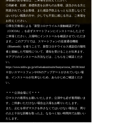
厚接触がある場合は、ご来場をお控えください。
◎高齢者、妊婦、基礎疾患をお持ちのお客様、該当される方と
同居されているお客様、また感染予防上もっとも注意しなくて
はいけない職業の方や、少しでも不安に感じる方は、ご来場を
お控えください。
◎厚生労働省による「新型コロナウイルス接触確認アプリ
（COCOA）」を必ずスマートフォンにインストールした上で
ご来場ください。入場時にインストールを確認させていただき
ます。 このアプリでは、スマートフォンの近接通信機能
（Bluetooth）を使うことで、新型コロナウイルス感染症の陽性
者と接触した可能性について、通知を受けることが出来ます。
※アプリのインストール方法などは、こちらをご確認くださ
い。
https://www.mhlw.go.jp/stf/seisakunitsuite/bunya/cocoa_00138.html
※古いスマートフォンやOSのアップデートがされていない場
合、インストールが出来ないため、あらかじめご確認くださ
い。
＊＊＊公演会場にて＊＊＊
◎マスクの着用をお願いいたします。公演中も必ず着用願いま
す。ご持参いただけない場合は入場をお断りいたします。
また、止むを得ずマスクを外さなくてはいけない場合は、周り
の人と十分な距離を取った上、なるべく短い時間内でお願いい
たします。
◎入場口にて検温、手指消毒にご協力ください。体温が37.5度