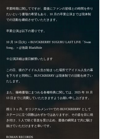
卒業時期に関してですが、最後にファンの皆様との時間を作り
たいという優瑠の希望もあり、10 ⽉の卒業公演までは現体制
での活動を継続させていただきます。
卒業公演は以下の通りです。
10 ⽉ 14 ⽇(⽕) ＜BLVCKBERRY SUGURU LAST LIVE「Swan
Song」＞@池袋 BlackHole
※公演詳細は後⽇解禁いたします
この⽇、彼のアイドル⼈⽣が始まった場所でアイドル⼈⽣の幕
を下ろすと同時に、BLVCKBERRY は現体制での活動を終了い
たします。
また、篠崎優瑠にまつわる各種特典に関しては、2025 年 10 ⽉
13 ⽇までに消費していただきますようお願い申し上げます。
残り 3 ヶ⽉、オリジナルメンバーでの BLVCKBERRY として
ステージに⽴つ回数はわずかではありますが、その姿を⽬に焼
き付け、5 ⼈で紡ぐ⾳楽を受け⽌め、最後の瞬間まで共に駆け
抜けていただけますと幸いです。
ROMAN RECORDS