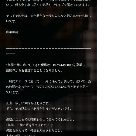
いし、僕も全て出し尽くす気持ちでライブを届けていきます。
そしてその先は、また新たな一歩をみんなと踏み出せたら嬉し
いです。
庭瀬風葵
ーーーーーーーーーーーーーーーーーーーーーーーーーーーー
ーーー
4年間一緒に過ごしてきた優瑠が、BLVCKBERRYを卒業し、
芸能界からも引退することになりました。
一緒にステージに立って、一緒に悩んで、笑って、泣いて、あ
の時間があったから、今のBLVCKBERRYAの形があると思っ
ています。
正直、寂しい気持ちはあります。
でも、それ以上に「ありがとう」が大きいです。
優瑠がここまでの時間を全力で走ってくれたこと。
4年間、一緒に夢を見てくれたこと。
何度も救われて、何度も励まされたこと。
本当に感謝しています。