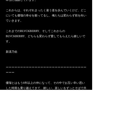
これからは、それぞれまったく違う道を歩んでいくけど、どこ
にいても優瑠の幸せを願ってるし、俺たちは変わらず前を向い
ていきます。
これまでのBLVCKBERRY、そしてこれからの
BLVCKBERRY、どちらも変わらず愛してもらえたら嬉しいで
す。
新凛乃佑
ーーーーーーーーーーーーーーーーーーーーーーーーーーーー
ーーー
優瑠とはもう6年以上の仲になって、その中でお互い辛い思い
した時期も乗り越えてきて、嬉しい、楽しいをずっとそばで共
有してきてるからこそ、今回の決断が彼にとってどんな思いで
したものなのかよく分かります。
これから一緒にいられなくなる事はもちろん寂しいけど、何も
考えずに言った訳でもなく沢山悩んだ末に出した答えだと理解
しています。