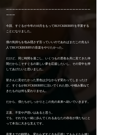
ーーーーーーーーーーーーーーーーーーーーーーーーーーーー
ーーー
今回、すぐるが今年の10月をもってBLVCKBERRYを卒業する
ことになりました。
僕の気持ちを包み隠さず言っていいのであればまだこの先も5
人でBLVCKBERRYの音楽をやりたかった。
だけど、同じ時間を過ごし、いくつもの景色を共に見てきた仲
間だからこそすぐるの新しい夢を応援したいし、その背中を押
してあげたいと思いました。
皆さんに見せたかった景色は少なからず変わってしまったけ
ど、すぐるがBLVCKBERRYに注いでくれた想いや積み重ねて
きたものは何も変わりません。
だから、僕たちがしっかりとこの先の未来へ紡いでいきます。
正直、不安や戸惑いはあると思う。
でも、それでも一緒に歩んでくれるあなたの存在が僕たちにと
って本当に大きな支えです。
卒業までの時間も、変わらずすぐるを応援してもらえたら嬉し