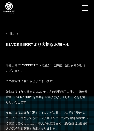
< Back
BLVCKBERRYより大切なお知らせ
平素より BLVCKBERRY への温かいご声援、誠にありがとう
ございます。
この度皆様にお知らせがございます。
始動より 4 年を迎える 2025 年 7 ⽉の契約満了に伴い、篠崎優
瑠が BLVCKBERRY を卒業する運びとなりましたことをお知
らせいたします。
かねてより表舞台を退くタイミングに関しての相談を受ける
中、グループとしてもオリジナルメンバーでの活動を継続すべ
く慰留に努めましたが、本⼈の意志は固く、最終的には優瑠本
⼈の気持ちを尊重する形となりました。