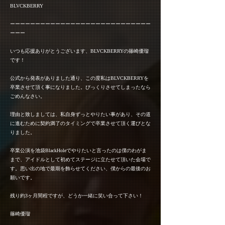
BLVCKBERRY
ーーーーーーーーーーーーーーーーーーーーーーーーーーーー
ーーー
いつも応援ありがとうございます、BLVCKBERRYの篠崎優瑠
です！
公式から発表がありました通り、この度私はBLVCKBERRYを
卒業させて頂く事になりました。びっくりさせてしまったなら
ごめんなさい。
理由と致しましては、私自身ずっとやりたい事があり、その道
に進むために契約満了のタイミングで卒業させて頂く運びとな
りました。
卒業公演を池袋BlackHoleでやりたいと言ったのは僕のわがま
まで、アイドルとして初めてステージに立たせて頂いた会場で
す。思い出の地で最期を飾らせてください、僕からの最後のお
願いです。
残り約3ヶ月間程ですが、どうか一緒に笑い合って下さい！
篠崎優瑠